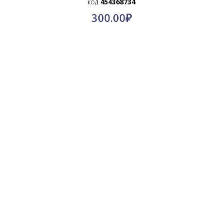
код
454368734
300.00
₽