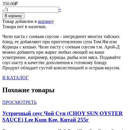
350.00
₽
-
+
Товар добавлен в
корзину
Товара нет в наличии.
Чили паста с соевым соусом – ингредиент многих тайских
блюд, ее добавляют при приготовлении супа Том Ям или
Курицы с кешью. Чили пасту с соевым соусом т.м. Арой-Д
можно добавить при жарке любых овощей на ваше
усмотрение, например, курицы, рыбы или мяса. Подавайте
соус-пасту в качестве дополнения к готовому блюду.
Продукт обладает густой консистенцией и острым вкусом.
В КАТАЛОГ
Похожие товары
ПРОСМОТРЕТЬ
Устричный соус Чой Сун (CHOY SUN OYSTER
SAUCE) Lee Kum Kee, Китай 255г