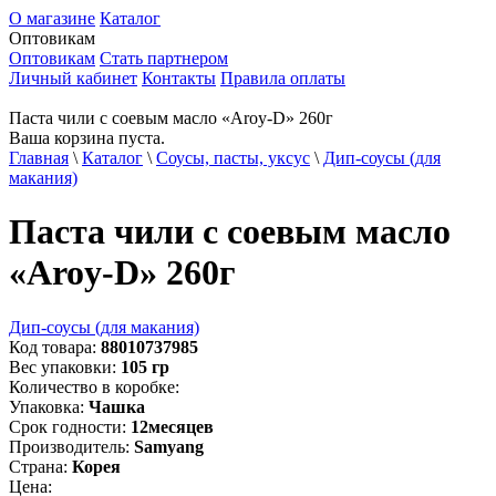
О магазине
Каталог
Оптовикам
Оптовикам
Стать партнером
Личный кабинет
Контакты
Правила оплаты
Паста чили с соевым масло «Aroy-D» 260г
Ваша корзина пуста.
Главная
\
Каталог
\
Соусы, пасты, уксус
\
Дип-соусы (для
макания)
Паста чили с соевым масло
«Aroy-D» 260г
Дип-соусы (для макания)
Код товара:
88010737985
Вес упаковки:
105
гр
Количество в коробке:
Упаковка:
Чашка
Срок годности:
12
месяцев
Производитель:
Samyang
Страна:
Корея
Цена: