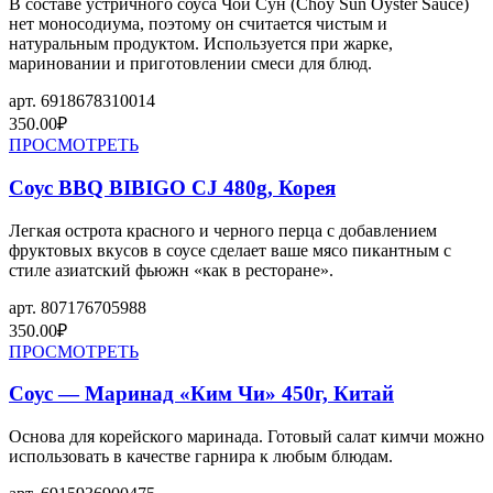
В составе устричного соуса Чой Сун (Choy Sun Oyster Sauce)
нет моносодиума, поэтому он считается чистым и
натуральным продуктом. Используется при жарке,
мариновании и приготовлении смеси для блюд.
арт.
6918678310014
350.00
₽
ПРОСМОТРЕТЬ
Соус BBQ BIBIGO CJ 480g, Корея
Легкая острота красного и черного перца с добавлением
фруктовых вкусов в соусе сделает ваше мясо пикантным с
стиле азиатский фьюжн «как в ресторане».
арт.
807176705988
350.00
₽
ПРОСМОТРЕТЬ
Соус — Маринад «Ким Чи» 450г, Китай
Основа для корейского маринада. Готовый салат кимчи можно
использовать в качестве гарнира к любым блюдам.