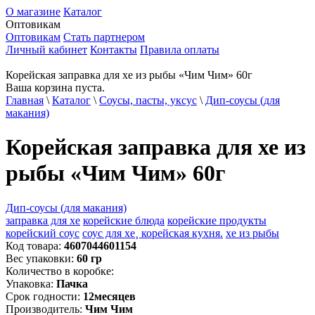
О магазине
Каталог
Оптовикам
Оптовикам
Стать партнером
Личный кабинет
Контакты
Правила оплаты
Корейская заправка для хе из рыбы «Чим Чим» 60г
Ваша корзина пуста.
Главная
\
Каталог
\
Соусы, пасты, уксус
\
Дип-соусы (для
макания)
Корейская заправка для хе из
рыбы «Чим Чим» 60г
Дип-соусы (для макания)
заправка для хе
корейские блюда
корейские продукты
корейский соус
соус для хе¸ корейская кухня.
хе из рыбы
Код товара:
4607044601154
Вес упаковки:
60
гр
Количество в коробке:
Упаковка:
Пачка
Срок годности:
12
месяцев
Производитель:
Чим Чим