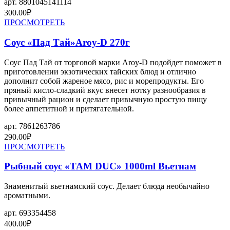
арт.
8801045141114
300.00
₽
ПРОСМОТРЕТЬ
Соус «Пад Тай»Aroy-D 270г
Соус Пад Тай от торговой марки Aroy-D подойдет поможет в
приготовлении экзотических тайских блюд и отлично
дополнит собой жареное мясо, рис и морепродукты. Его
пряный кисло-сладкий вкус внесет нотку разнообразия в
привычный рацион и сделает привычную простую пищу
более аппетитной и притягательной.
арт.
7861263786
290.00
₽
ПРОСМОТРЕТЬ
Рыбный соус «TAM DUC» 1000ml Вьетнам
Знаменитый вьетнамский соус. Делает блюда необычайно
ароматными.
арт.
693354458
400.00
₽