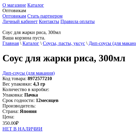
О магазине
Каталог
Оптовикам
Оптовикам
Стать партнером
Личный кабинет
Контакты
Правила оплаты
Соус для жарки риса, 300мл
Ваша корзина пуста.
Главная
\
Каталог
\
Соусы, пасты, уксус
\
Дип-соусы (для макан
Соус для жарки риса, 300мл
Дип-соусы (для макания)
Код товара:
8972577210
Вес упаковки:
4,3
гр
Количество в коробке:
Упаковка:
Пачка
Срок годности:
12
месяцев
Производитель:
Страна:
Япония
Цена:
350.00
₽
НЕТ В НАЛИЧИИ