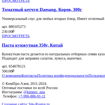
ПРОСМОТРЕТЬ
Томатный кетчуп Daesang, Корея, 300г
Универсальный соус для любых вторых блюд. Имеет отличный с
арт.
880105273
230.00
₽
ПРОСМОТРЕТЬ
Паста кунжутная 350г, Китай
Кунжутная паста делается из натуральных отборных семян кунж
Подходит для заправки салатов, хумуса, выпечки.
арт.
654678121
500.00
₽
О компании
Контакты
Политика конфиденциальности
Пользоват
© КимПро-Азия, 2011-2024.
Оптовые поставки по всей России
Инстаграмм:
@kimpro_asia
Телефон:
+7-996-886-91-11
Создание сайта: Site-Rostov.ru