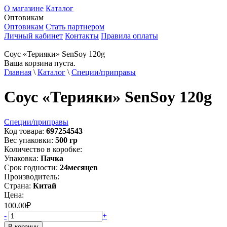
О магазине
Каталог
Оптовикам
Оптовикам
Стать партнером
Личный кабинет
Контакты
Правила оплаты
Соус «Терияки» SenSoy 120g
Ваша корзина пуста.
Главная
\
Каталог
\
Специи/приправы
Соус «Терияки» SenSoy 120g
Специи/приправы
Код товара:
697254543
Вес упаковки:
500
гр
Количество в коробке:
Упаковка:
Пачка
Срок годности:
24
месяцев
Производитель:
Страна:
Китай
Цена:
100.00
₽
-
+