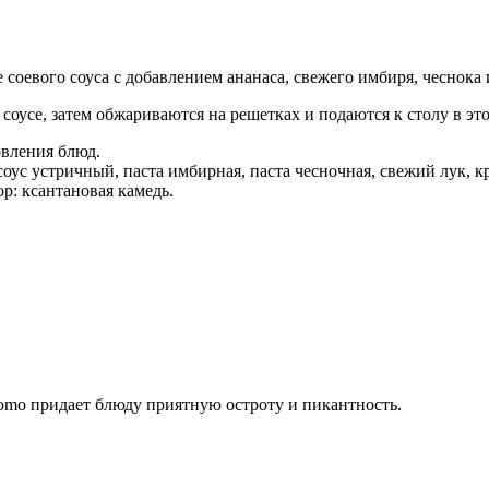
е соевого соуса с добавлением ананаса, свежего имбиря, чеснока 
оусе, затем обжариваются на решетках и подаются к столу в это
овления блюд.
, соус устричный, паста имбирная, паста чесночная, свежий лук, 
ор: ксантановая камедь.
romo придает блюду приятную остроту и пикантность.