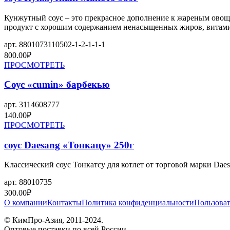
Кунжутный соус – это прекрасное дополнение к жареным овощам
продукт с хорошим содержанием ненасыщенных жиров, витамин
арт.
8801073110502-1-2-1-1-1
800.00
₽
ПРОСМОТРЕТЬ
Соус «cumin» барбекью
арт.
3114608777
140.00
₽
ПРОСМОТРЕТЬ
соус Daesang «Тонкацу» 250г
Классический соус Тонкатсу для котлет от торговой марки Dae
арт.
88010735
300.00
₽
О компании
Контакты
Политика конфиденциальности
Пользоват
© КимПро-Азия, 2011-2024.
Оптовые поставки по всей России