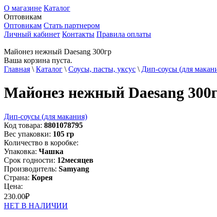
О магазине
Каталог
Оптовикам
Оптовикам
Стать партнером
Личный кабинет
Контакты
Правила оплаты
Майонез нежный Daesang 300гр
Ваша корзина пуста.
Главная
\
Каталог
\
Соусы, пасты, уксус
\
Дип-соусы (для макан
Майонез нежный Daesang 300
Дип-соусы (для макания)
Код товара:
8801078795
Вес упаковки:
105
гр
Количество в коробке:
Упаковка:
Чашка
Срок годности:
12
месяцев
Производитель:
Samyang
Страна:
Корея
Цена:
230.00
₽
НЕТ В НАЛИЧИИ