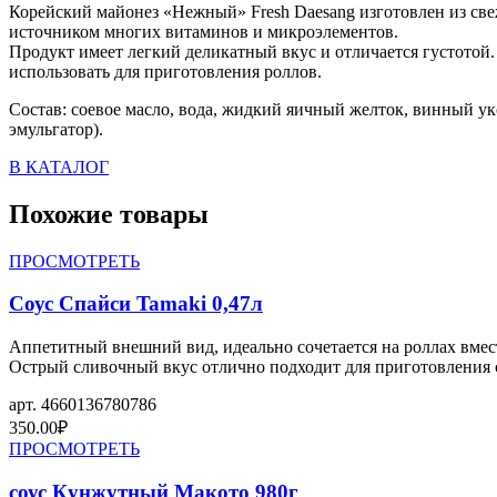
Корейский майонез «Нежный» Fresh Daesang изготовлен из свеж
источником многих витаминов и микроэлементов.
Продукт имеет легкий деликатный вкус и отличается густотой.
использовать для приготовления роллов.
Состав: соевое масло, вода, жидкий яичный желток, винный укс
эмульгатор).
В КАТАЛОГ
Похожие товары
ПРОСМОТРЕТЬ
Соус Спайси Tamaki 0,47л
Аппетитный внешний вид, идеально сочетается на роллах вмес
Острый сливочный вкус отлично подходит для приготовления с
арт.
4660136780786
350.00
₽
ПРОСМОТРЕТЬ
соус Кунжутный Макото 980г