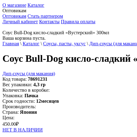
О магазине
Каталог
Оптовикам
Оптовикам
Стать партнером
Личный кабинет
Контакты
Правила оплаты
Соус Bull-Dog кисло-сладкий «Вустерский» 300мл
Ваша корзина пуста.
Главная
\
Каталог
\
Соусы, пасты, уксус
\
Дип-соусы (для макан
Соус Bull-Dog кисло-сладкий 
Дип-соусы (для макания)
Код товара:
78691231
Вес упаковки:
4,3
гр
Количество в коробке:
Упаковка:
Пачка
Срок годности:
12
месяцев
Производитель:
Страна:
Япония
Цена:
450.00
₽
НЕТ В НАЛИЧИИ