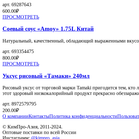
арт.
69287643
600.00
₽
ПРОСМОТРЕТЬ
Соевый соус «Amoy» 1.75L Китай
Натуральный, качественный, обладающий выраженными вкусов
арт.
693354475
800.00
₽
ПРОСМОТРЕТЬ
Уксус рисовый «Тамаки» 240мл
Рисовый уксус от торговой марки Tamaki пригодится тем, кто
этот здоровый низкокалорийный продукт прекрасно обеззараж
арт.
8972579795
200.00
₽
О компании
Контакты
Политика конфиденциальности
Пользоват
© КимПро-Азия, 2011-2024.
Оптовые поставки по всей России
Инстаграмм:
@kimpro_asia