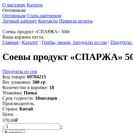
О магазине
Каталог
Оптовикам
Оптовикам
Стать партнером
Личный кабинет
Контакты
Правила оплаты
Соевы продукт «СПАРЖА» 500г
Ваша корзина пуста.
Главная
\
Каталог
\
Грибы, овощи, продукты из сои
\
Продукты 
Соевы продукт «СПАРЖА» 5
Продукты из сои
Код товара:
69704215
Вес упаковки:
500
гр
Количество в коробке:
18
Упаковка:
Пачка
Срок годности:
18
месяцев
Производитель:
Страна:
Китай
Цена:
370.00
₽
-
+