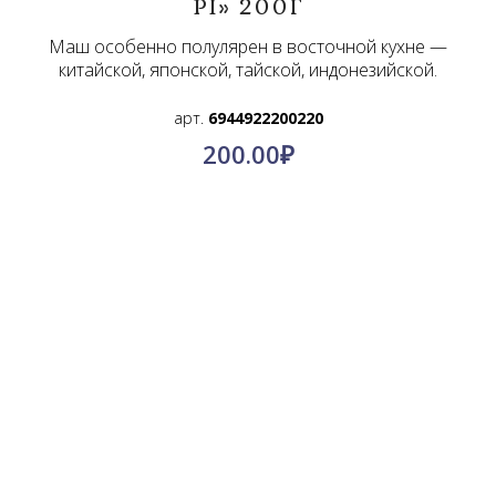
PI» 200Г
Маш особенно полулярен в восточной кухне —
китайской, японской, тайской, индонезийской.
арт.
6944922200220
200.00
₽
О компании
Контакты
Политика конфиденциальности
Пользовательское соглашение
© КимПро-Азия, 2011-2024.
Оптовые поставки по всей России
@kimpro_asia
Инстаграмм: