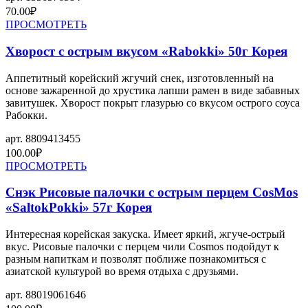
70.00
₽
ПРОСМОТРЕТЬ
Хворост с острым вкусом «Rabokki» 50г Корея
Аппетитный корейский жгучий снек, изготовленный на
основе зажаренной до хрустика лапши рамен в виде забавных
завитушек. Хворост покрыт глазурью со вкусом острого соуса
Рабокки.
арт.
8809413455
100.00
₽
ПРОСМОТРЕТЬ
Снэк Рисовые палочки с острым перцем CosMos
«SaltokPokki» 57г Корея
Интересная корейская закуска. Имеет яркий, жгуче-острый
вкус. Рисовые палочки с перцем чили Cosmos подойдут к
разным напиткам и позволят поближе познакомиться с
азиатской культурой во время отдыха с друзьями.
арт.
88019061646