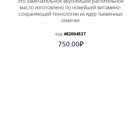
Это замечательное вкуснейшее растительное
масло изготовлено по новейшей витамино-
сохраняющей технологии из ядер тыквенных
семечек.
код
482004537
750.00
₽
О компании
Контакты
Политика конфиденциальности
Пользовательское соглашение
© КимПро-Азия, 2011-2024.
Оптовые поставки по всей России