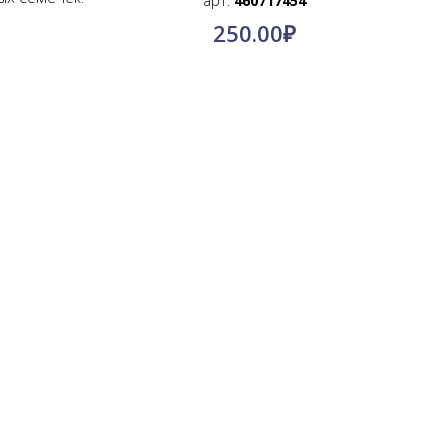
арт.
460717454
250.00
₽
Создание сайта: Site-Rostov.ru