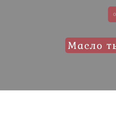
О
Масло т