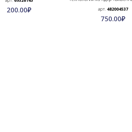
арт.
69326145
200.00
₽
арт.
482004537
750.00
₽
© КимПро-Азия, 2011-2024.
Оптовые поставки по всей России
@kimpro_asia
Инстаграмм:
+7-996-886-91-11
Телефон: