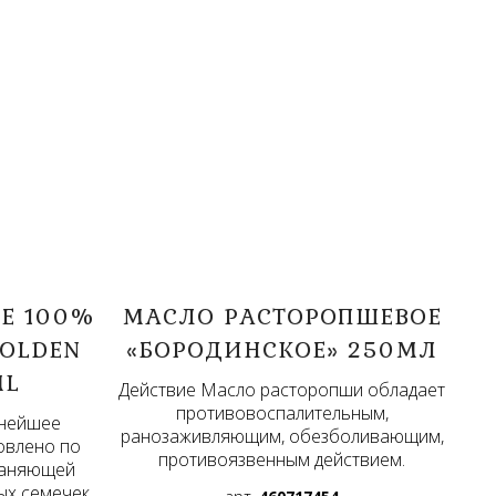
Е 100%
МАСЛО РАСТОРОПШЕВОЕ
GOLDEN
«БОРОДИНСКОЕ» 250МЛ
ML
Действие Масло расторопши обладает
противовоспалительным,
снейшее
ранозаживляющим, обезболивающим,
овлено по
противоязвенным действием.
раняющей
ых семечек.