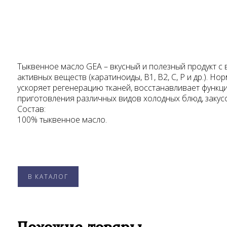
Тыквенное масло GEA – вкусный и полезный продукт 
активных веществ (каратиноиды, В1, В2, С, Р и др.). 
ускоряет регенерацию тканей, восстанавливает функци
приготовления различных видов холодных блюд, закусо
Состав:
100% тыквенное масло.
В КАТАЛОГ
Похожие товары