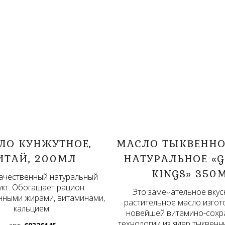
ЛО КУНЖУТНОЕ,
МАСЛО ТЫКВЕННО
ИТАЙ, 200МЛ
НАТУРАЛЬНОЕ «
KINGS» 350
ачественный натуральный
укт. Обогащает рацион
Это замечательное вку
ными жирами, витаминами,
растительное масло изгот
кальцием.
новейшей витамино-сох
технологии из ядер тыквенн