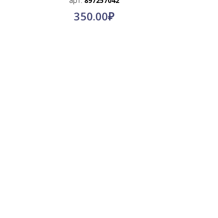
арт.
897257042
350.00
₽
О компании
Контакты
Политика конфиденциальности
Пользовательское соглашение