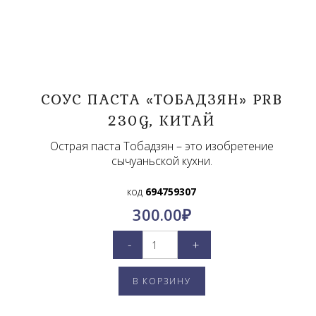
СОУС ПАСТА «ТОБАДЗЯН» PRB
230G, КИТАЙ
Острая паста Тобадзян – это изобретение
сычуаньской кухни.
код
694759307
300.00
₽
-
+