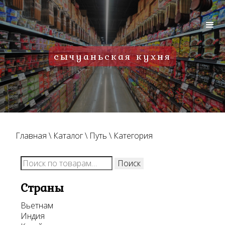
сычуаньская кухня
Главная
\
Каталог
\
Путь
\
Категория
Искать:
Поиск
Страны
Вьетнам
Индия