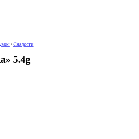
суары
\
Сладости
а» 5.4g