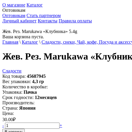
О магазине
Каталог
Оптовикам
Оптовикам
Стать партнером
Личный кабинет
Контакты
Правила оплаты
Жев. Рез. Marukawa «Клубника» 5.4g
Ваша корзина пуста.
Главная
\
Каталог
\
Сладости, снеки, Чай, кофе, Посуда и аксес
Жев. Рез. Marukawa «Клубник
Сладости
Код товара:
45687945
Вес упаковки:
4,3
гр
Количество в коробке:
Упаковка:
Пачка
Срок годности:
12
месяцев
Производитель:
Страна:
Япония
Цена:
30.00
₽
-
+