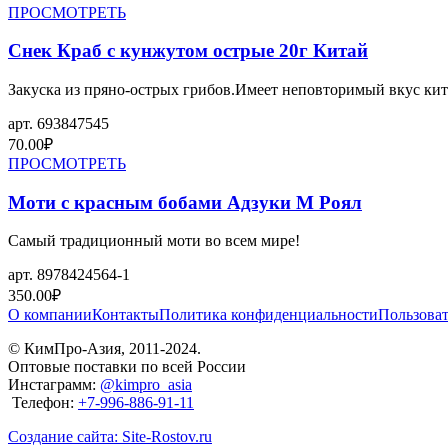
ПРОСМОТРЕТЬ
Снек Краб с кунжутом острые 20г Китай
Закуска из пряно-острых грибов.Имеет неповторимый вкус кита
арт.
693847545
70.00
₽
ПРОСМОТРЕТЬ
Моти с красным бобами Адзуки М Роял
Самый традиционный моти во всем мире!
арт.
8978424564-1
350.00
₽
О компании
Контакты
Политика конфиденциальности
Пользоват
© КимПро-Азия, 2011-2024.
Оптовые поставки по всей России
Инстаграмм:
@kimpro_asia
Телефон:
+7-996-886-91-11
Создание сайта: Site-Rostov.ru