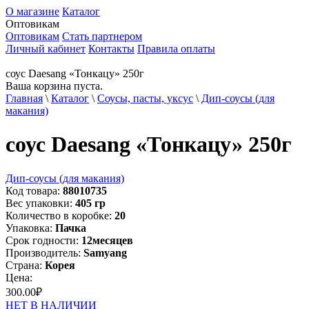
О магазине
Каталог
Оптовикам
Оптовикам
Стать партнером
Личный кабинет
Контакты
Правила оплаты
соус Daesang «Тонкацу» 250г
Ваша корзина пуста.
Главная
\
Каталог
\
Соусы, пасты, уксус
\
Дип-соусы (для
макания)
соус Daesang «Тонкацу» 250г
Дип-соусы (для макания)
Код товара:
88010735
Вес упаковки:
405
гр
Количество в коробке:
20
Упаковка:
Пачка
Срок годности:
12
месяцев
Производитель:
Samyang
Страна:
Корея
Цена:
300.00
₽
НЕТ В НАЛИЧИИ