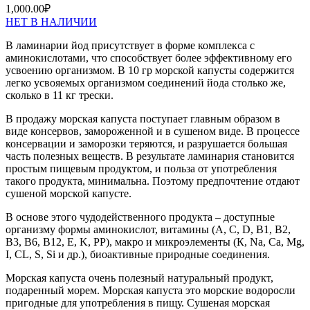
1,000.00
₽
НЕТ В НАЛИЧИИ
В ламинарии йод присутствует в форме комплекса с
аминокислотами, что способствует более эффективному его
усвоению организмом. В 10 гр морской капусты содержится
легко усвояемых организмом соединений йода столько же,
сколько в 11 кг трески.
В продажу морская капуста поступает главным образом в
виде консервов, замороженной и в сушеном виде. В процессе
консервации и заморозки теряются, и разрушается большая
часть полезных веществ. В результате ламинария становится
простым пищевым продуктом, и польза от употребления
такого продукта, минимальна. Поэтому предпочтение отдают
сушеной морской капусте.
В основе этого чудодейственного продукта – доступные
организму формы аминокислот, витамины (A, C, D, B1, B2,
B3, B6, B12, E, K, PP), макро и микроэлементы (К, Na, Ca, Mg,
I, CL, S, Si и др.), биоактивные природные соединения.
Морская капуста очень полезный натуральный продукт,
подаренный морем. Морская капуста это морские водоросли
пригодные для употребления в пищу. Сушеная морская