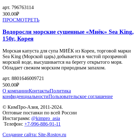
арт.
796763114
300.00
₽
ПРОСМОТРЕТЬ
Водоросли морские сушенные «Миёк» Sea King,
150г, Корея
Морская капуста для супа МИЁК из Кореи, торговой марки
Sea King (Морской царь) добывается в чистой прозрачной
морской воде, высушивается на берегу открытого моря.
Обладает свежим морским природным запахом.
арт.
8801646009721
500.00
₽
О компании
Контакты
Политика
конфиденциальности
Пользовательское соглашение
© КимПро-Азия, 2011-2024.
Оптовые поставки по всей России
Инстаграмм:
@kimpro_asia
Телефон:
+7-996-886-91-11
Создание сайта: Site-Rostov.ru