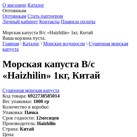
О магазине
Каталог
Оптовикам
Оптовикам
Стать партнером
Личный кабинет
Контакты
Правила оплаты
Морская капуста В/с «Haizhilin» 1кг, Китай
Ваша корзина пуста.
Главная
\
Каталог
\
Морские водоросли
\
Сушенная морская
капуста
Морская капуста В/с
«Haizhilin» 1кг, Китай
Сушенная морская капуста
Код товара:
6922738585014
Вес упаковки:
1000
гр
Количество в коробке:
Упаковка:
Пачка
Срок годности:
12
месяцев
Производитель:
Haizhilin
Страна:
Китай
Цена: