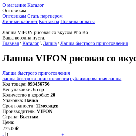
О магазине
Каталог
Оптовикам
Оптовикам
Стать партнером
Личный кабинет
Контакты
Правила оплаты
Лапша VIFON рисовая со вкусом Pho Bo
Ваша корзина пуста.
Главная
\
Каталог
\
Лапша
\
Лапша быстрого приготовления
Лапша VIFON рисовая со вку
Лапша быстрого приготовления
лапша быстрого приготовления
сублимированная лапша
Код товара:
893456756
Вес упаковки:
65
гр
Количество в коробке:
20
Упаковка:
Пачка
Срок годности:
12
месяцев
Производитель:
VIFON
Страна:
Вьетнам
Цена:
275.00
₽
-
+