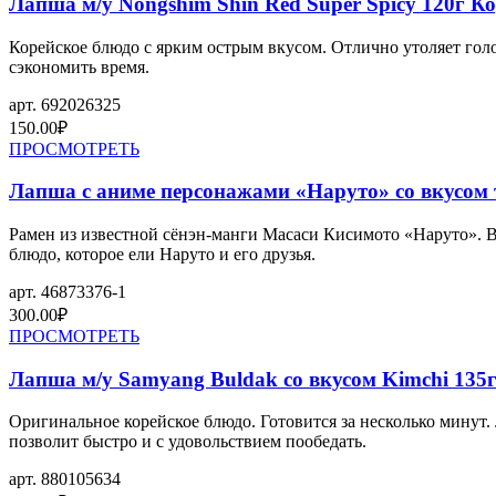
Лапша м/у Nongshim Shin Red Super Spicy 120г К
Корейское блюдо с ярким острым вкусом. Отлично утоляет го
сэкономить время.
арт.
692026325
150.00
₽
ПРОСМОТРЕТЬ
Лапша с аниме персонажами «Наруто» со вкусом 
Рамен из известной сёнэн-манги Масаси Кисимото «Наруто». В 
блюдо, которое ели Наруто и его друзья.
арт.
46873376-1
300.00
₽
ПРОСМОТРЕТЬ
Лапша м/у Samyang Buldak со вкусом Kimchi 135
Оригинальное корейское блюдо. Готовится за несколько минут
позволит быстро и с удовольствием пообедать.
арт.
880105634