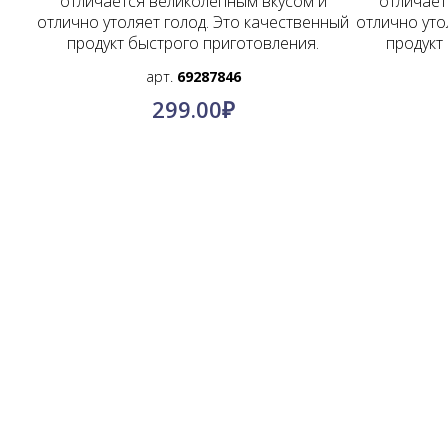
отличается великолепным вкусом и
отличает
отлично утоляет голод. Это качественный
отлично уто
продукт быстрого приготовления.
продукт
арт.
69287846
299.00
₽
О компании
Контакты
Политика конфиденциальности
Пользовательское соглашение