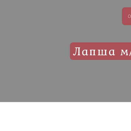
О
Лапша м