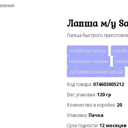
вления
Лапша м/у S
Лапша быстрого приготовл
коерйская лапша
корейс
корейские товары
лапша
сублимированная лапша
Код товара:
074603005212
Вес упаковки:
120
гр
Количество в коробке:
20
Упаковка:
Пачка
Срок годности:
12
месяцев