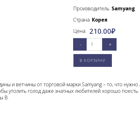
Производитель:
Samyang
Страна:
Корея
210.00
₽
Цена:
-
+
ины и ветчины от торговой марки Samyang – то, что нужн
тобы утолить голод даже знатных любителей хорошо поесть
ы В.