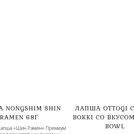
 NONGSHIM SHIN
ЛАПША OTTOGI C
RAMEN 68Г
BOKKI СО ВКУСО
BOWL
лапша «Шин Рамён» Премиум