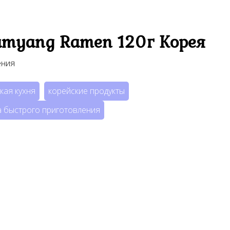
amyang Ramen 120г Корея
ения
кая кухня
корейские продукты
 быстрого приготовления