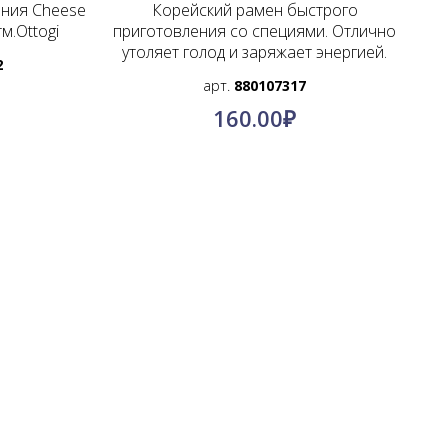
ения Cheese
Корейский рамен быстрого
м.Ottogi
приготовления со специями. Отлично
утоляет голод и заряжает энергией.
2
арт.
880107317
160.00
₽
Создание сайта: Site-Rostov.ru