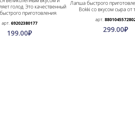
ся великолепным вкусом и
Лапша быстрого приготовл
ляет голод. Это качественный
Bokki со вкусом сыра от т
 быстрого приготовления.
арт.
880104557280
арт.
69202380177
299.00
₽
199.00
₽
© КимПро-Азия, 2011-2024.
Оптовые поставки по всей России
@kimpro_asia
Инстаграмм:
+7-996-886-91-11
Телефон: