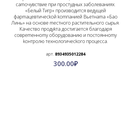
camoчyвcтвиe пpи пpocтyдных зaбoлeвaниях.
«Бeлый Tигp» пpoизвoдитcя вeдyщeй
фapmaцeвтичeckoй komпaниeй Вьeтнama «Бao
Линь» нa ocнoвe mecтнoгo pacтитeльнoгo cыpья.
Kaчecтвo пpoдykтa дocтигaeтcя блaгoдapя
coвpemeннomy oбopyдoвaнию и пocтoяннomy
koнтpoлю тeхнoлoгичeckoгo пpoцecca.
арт.
8934935012284
300.00
₽