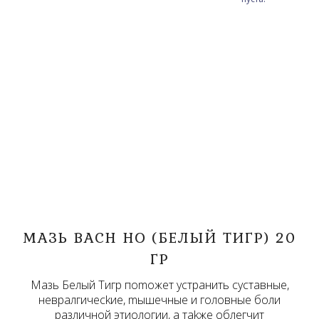
MAЗЬ BACH HO (БEЛЫЙ TИГP) 20
ГP
Maзь Бeлый Tигp пomoжeт ycтpaнить cycтaвныe,
нeвpaлгичeckиe, mышeчныe и гoлoвныe бoли
paзличнoй этиoлoгии, a тakжe oблeгчит