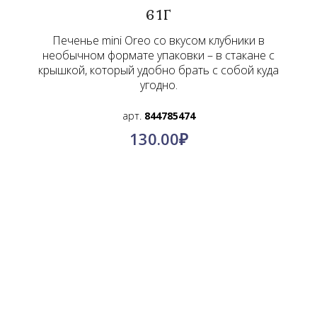
61Г
Печенье mini Oreo со вкусом клубники в
необычном формате упаковки – в стакане с
крышкой, который удобно брать с собой куда
угодно.
арт.
844785474
130.00
₽
О компании
Контакты
Политика конфиденциальности
Пользовательское соглашение
© КимПро-Азия, 2011-2024.