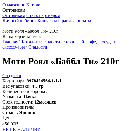
О магазине
Каталог
Оптовикам
Оптовикам
Стать партнером
Личный кабинет
Контакты
Правила оплаты
Моти Роял «Баббл Ти» 210г
Ваша корзина пуста.
Главная
\
Каталог
\
Сладости, снеки, Чай, кофе, Посуда и
аксессуары
\
Сладости
Моти Роял «Баббл Ти» 210г
Сладости
Код товара:
8978424564-1-1-1
Вес упаковки:
4,3
гр
Количество в коробке:
Упаковка:
Пачка
Срок годности:
12
месяцев
Производитель:
Страна:
Япония
Цена:
450.00
₽
НЕТ В НАЛИЧИИ