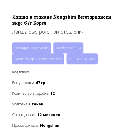
Лапша в стакане Nongshim Вегетариански
вкус 67г Корея
Лапша быстрого приготовления
вегетарианская лапша
корейская лапша
лапша быстрого приготовления
лапша с овощами
Код товара:
Вес упаковки:
67
гр
Количество в коробке:
12
Упаковка:
Стакан
Срок годности:
12
месяцев
Производитель:
Nongshim