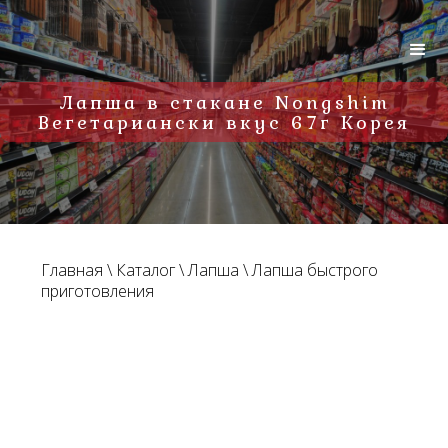
Лапша в стакане Nongshim
Вегетариански вкус 67г Корея
Главная
\
Каталог
\
Лапша
\
Лапша быстрого
приготовления