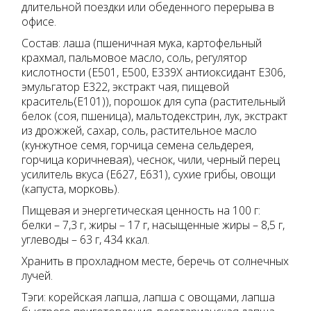
длительной поездки или обеденного перерыва в
офисе.
Состав: лаша (пшеничная мука, картофельный
крахмал, пальмовое масло, соль, регулятор
кислотности (Е501, Е500, Е339Х антиоксидант Е306,
эмульгатор Е322, экстракт чая, пищевой
краситель(Е101)), порошок для супа (растительный
6елок (соя, пшеница), мальтодекстрин, лук, экстракт
из дрожжей, сахар, соль, растительное масло
(кунжутное семя, горчица семена сельдерея,
горчица коричневая), чеснок, чили, черный перец
усилитель вкуса (Е627, Е631), сухие грибы, овощи
(капуста, морковь).
Пищевая и энергетическая ценность на 100 г:
белки – 7,3 г, жиры – 17 г, насыщенные жиры – 8,5 г,
углеводы – 63 г, 434 ккал.
Хранить в прохладном месте, беречь от солнечных
лучей.
Тэги: корейская лапша, лапша с овощами, лапша