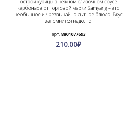
острой курицы в нежном сливочном соусе
карбонара от торговой марки Samyang – это
необычное и чрезвычайно сытное блюдо. Вкус
запомнится надолго!
арт.
8801077693
210.00
₽
О компании
Контакты
Политика конфиденциальности
Пользовательское соглашение
© КимПро-Азия, 2011-2024.
Оптовые поставки по всей России
@kimpro_asia
Инстаграмм: