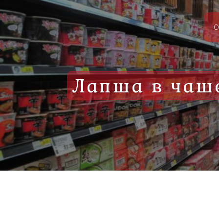
О
Лапша в чаше