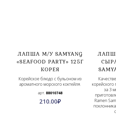
ЛАПША М/У SAMYANG
ЛАПША
«SEAFOOD PARTY» 125Г
СЫР
КОРЕЯ
SAMYA
Корейское блюдо с бульоном из
Качестве
ароматного морского коктейля.
корейского 
за 3 
арт.
88010748
приготовл
210.00
₽
Ramen Sam
поклонника