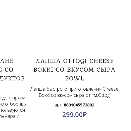
КАНЕ
ЛАПША OTTOGI CHEESE
G СО
BOKKI СО ВКУСОМ СЫРА
ДУКТОВ
BOWL
Лапша быстрого приготовления Cheese
Bokki со вкусом сыра от тм.Ottogi
юдо с ярким
из отборных
арт.
8801045572802
спользуются
299.00
₽
альмара и