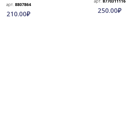
арт.
8770311116
арт.
8807864
250.00
₽
210.00
₽
© КимПро-Азия, 2011-2024.
Оптовые поставки по всей России
@kimpro_asia
Инстаграмм:
+7-996-886-91-11
Телефон: