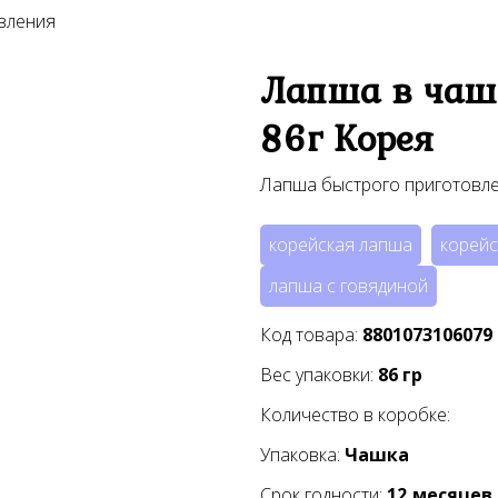
вления
Лапша в чаш
86г Корея
Лапша быстрого приготовл
корейская лапша
корейс
лапша с говядиной
Код товара:
8801073106079
Вес упаковки:
86
гр
Количество в коробке:
Упаковка:
Чашка
Срок годности:
12
месяцев