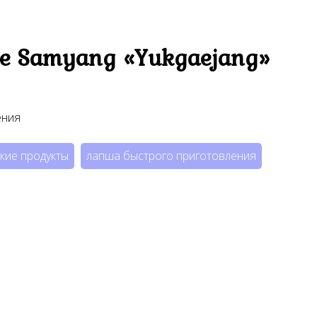
е Samyang «Yukgaejang»
ения
кие продукты
лапша быстрого приготовления