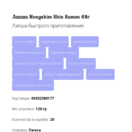
Лапша Nongshim Shin Ramen 68г
Лапша быстрого приготовления
кимчи рамён
коерйская лапша
корейская кухня
корейские продукты
корейские товары
лапша быстрого приготовления
лапша Нонгшим
лапша с кимчи
лапша с морепродуктами
лапша Чампонг
сублимированная лапша
Код товара:
69202380177
Вес упаковки:
120
гр
Количество в коробке:
20
Упаковка:
Пачка