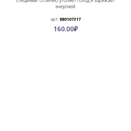
специями. Отлично утоляет голод и заряжает
энергией.
арт.
880107317
160.00
₽