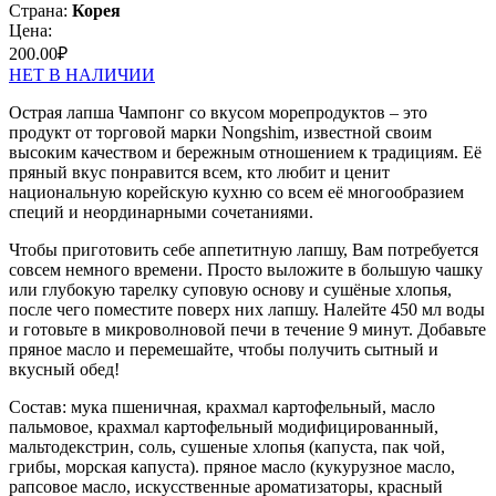
Страна:
Корея
Цена:
200.00
₽
НЕТ В НАЛИЧИИ
Острая лапша Чампонг со вкусом морепродуктов – это
продукт от торговой марки Nongshim, известной своим
высоким качеством и бережным отношением к традициям. Её
пряный вкус понравится всем, кто любит и ценит
национальную корейскую кухню со всем её многообразием
специй и неординарными сочетаниями.
Чтобы приготовить себе аппетитную лапшу, Вам потребуется
совсем немного времени. Просто выложите в большую чашку
или глубокую тарелку суповую основу и сушёные хлопья,
после чего поместите поверх них лапшу. Налейте 450 мл воды
и готовьте в микроволновой печи в течение 9 минут. Добавьте
пряное масло и перемешайте, чтобы получить сытный и
вкусный обед!
Состав: мука пшеничная, крахмал картофельный, масло
пальмовое, крахмал картофельный модифицированный,
мальтодекстрин, соль, сушеные хлопья (капуста, пак чой,
грибы, морская капуста). пряное масло (кукурузное масло,
рапсовое масло, искусственные ароматизаторы, красный