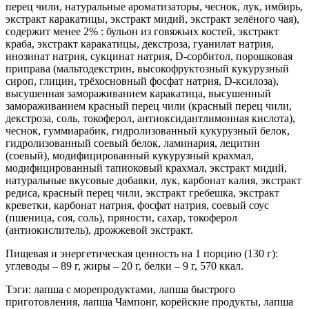
перец чили, натуральные ароматизаторы, чеснок, лук, имбирь,
экстракт каракатицы, экстракт мидий, экстракт зелёного чая),
содержит менее 2% : бульон из говяжьих костей, экстракт
краба, экстракт каракатицы, декстроза, гуанилат натрия,
инозинат натрия, сукцинат натрия, D-сорбитол, порошковая
приправа (мальтодекстрин, высокофруктозный кукурузный
сироп, глицин, трёхосновный фосфат натрия, D-ксилоза),
высушенная замораживанием каракатица, высушенный
замораживанием красный перец чили (красный перец чили,
декстроза, соль, токоферол, антиоксидантлимонная кислота),
чеснок, гуммиарабик, гидролизованный кукурузный белок,
гидролизованный соевый белок, ламинария, лецитин
(соевый), модифицированный кукурузный крахмал,
модифицированный тапиоковый крахмал, экстракт мидий,
натуральные вкусовые добавки, лук, карбонат калия, экстракт
редиса, красный перец чили, экстракт гребешка, экстракт
креветки, карбонат натрия, фосфат натрия, соевый соус
(пшеница, соя, соль), пряности, сахар, токоферол
(антиокислитель), дрожжевой экстракт.
Пищевая и энергетическая ценность на 1 порцию (130 г):
углеводы – 89 г, жиры – 20 г, белки – 9 г, 570 ккал.
Тэги: лапша с морепродуктами, лапша быстрого
приготовления, лапша Чампонг, корейские продукты, лапша