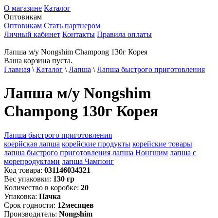
О магазине
Каталог
Оптовикам
Оптовикам
Стать партнером
Личный кабинет
Контакты
Правила оплаты
Лапша м/у Nongshim Champong 130г Корея
Ваша корзина пуста.
Главная
\
Каталог
\
Лапша
\
Лапша быстрого приготовления
Лапша м/у Nongshim
Champong 130г Корея
Лапша быстрого приготовления
коерйская лапша
корейские продукты
корейские товары
лапша быстрого приготовления
лапша Нонгшим
лапша с
морепродуктами
лапша Чампонг
Код товара:
031146034321
Вес упаковки:
130
гр
Количество в коробке:
20
Упаковка:
Пачка
Срок годности:
12
месяцев
Производитель:
Nongshim