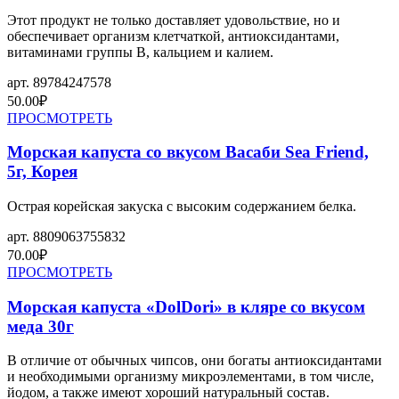
Этот продукт не только доставляет удовольствие, но и
обеспечивает организм клетчаткой, антиоксидантами,
витаминами группы В, кальцием и калием.
арт.
89784247578
50.00
₽
ПРОСМОТРЕТЬ
Морская капуста со вкусом Васаби Sea Friend,
5г, Корея
Острая корейская закуска с высоким содержанием белка.
арт.
8809063755832
70.00
₽
ПРОСМОТРЕТЬ
Морская капуста «DolDori» в кляре со вкусом
меда 30г
В отличие от обычных чипсов, они богаты антиоксидантами
и необходимыми организму микроэлементами, в том числе,
йодом, а также имеют хороший натуральный состав.