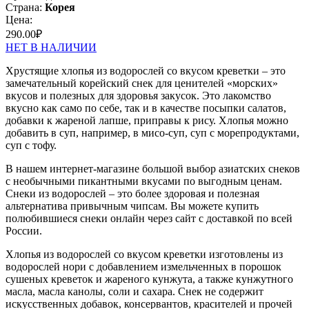
Страна:
Корея
Цена:
290.00
₽
НЕТ В НАЛИЧИИ
Хрустящие хлопья из водорослей со вкусом креветки – это
замечательный корейский снек для ценителей «морских»
вкусов и полезных для здоровья закусок. Это лакомство
вкусно как само по себе, так и в качестве посыпки салатов,
добавки к жареной лапше, приправы к рису. Хлопья можно
добавить в суп, например, в мисо-суп, суп с морепродуктами,
суп с тофу.
В нашем интернет-магазине большой выбор азиатских снеков
с необычными пикантными вкусами по выгодным ценам.
Снеки из водорослей – это более здоровая и полезная
альтернатива привычным чипсам. Вы можете купить
полюбившиеся снеки онлайн через сайт с доставкой по всей
России.
Хлопья из водорослей со вкусом креветки изготовлены из
водорослей нори с добавлением измельченных в порошок
сушеных креветок и жареного кунжута, а также кунжутного
масла, масла канолы, соли и сахара. Снек не содержит
искусственных добавок, консервантов, красителей и прочей