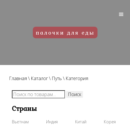
палочки для еды
Главная
\
Каталог
\
Путь
\
Категория
Искать:
Поиск
Страны
Вьетнам
Индия
Китай
Корея